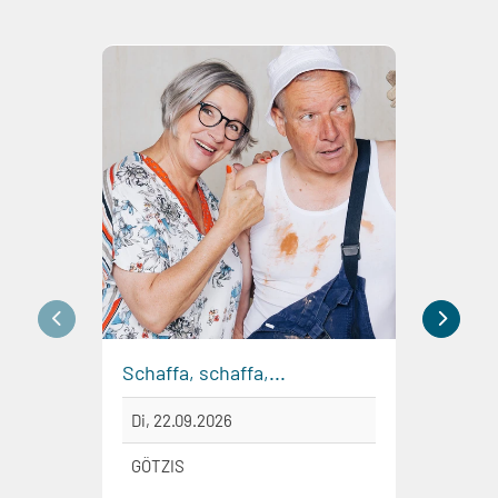
Schaffa, schaffa,...
Kunst
Di, 22.09.2026
Do, 2
GÖTZIS
DORN