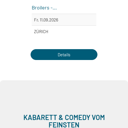
Broilers -...
Münch
Fr, 11.09.2026
So, 2
ZÜRICH
LIND
Details
KABARETT & COMEDY VOM
FEINSTEN