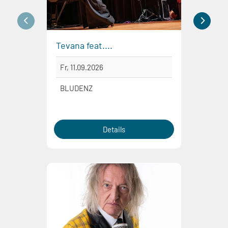
Tevana feat....
Prinz 
Fr, 11.09.2026
Sa, 1
BLUDENZ
DORN
Details