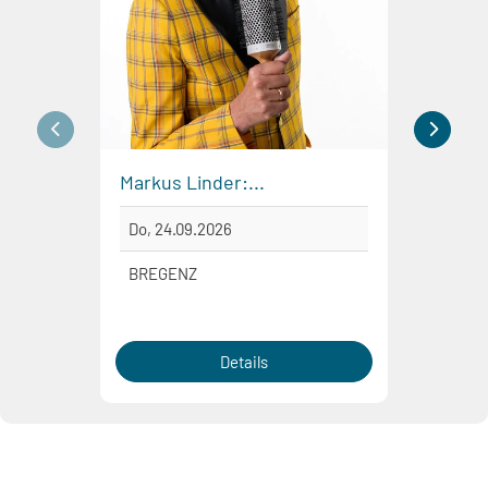
Markus Linder:...
Blude
Do, 24.09.2026
Fr, 2
BREGENZ
BLUD
Details