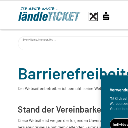
Event-Name, Interpret, Ort, ...
Barrierefreihei
Der Webseitenbetreiber ist bemüht, seine Website im Einkla
Verwendu
Mit Klick a
Werbeanzeige
Stand der Vereinbarkeit mit 
Verarbeitun
Diese Website ist wegen der folgenden Unvereinbarkeiten und
Individu
beziehungsweise mit dem geltenden Europäischen Standard E