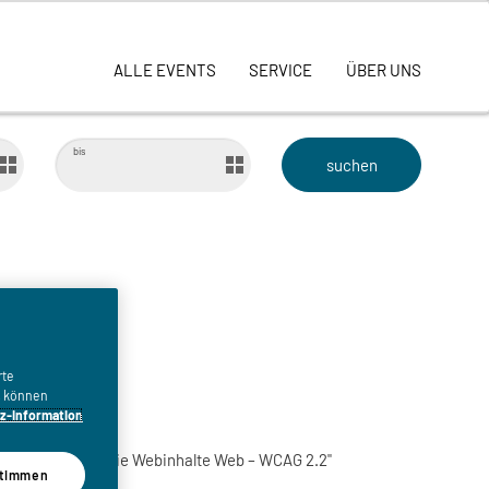
ALLE EVENTS
SERVICE
ÜBER UNS
bis
hen.
rte
n, können
z-Information
en für barrierefreie Webinhalte Web – WCAG 2.2"
timmen