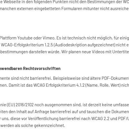
e Webseite in den folgenden Punkten nicht den Bestimmungen der WCAG
i manchen externen eingebetteten Formularen mitunter nicht ausreiche
Plattform Youtube oder Vimeo. Es ist technisch nicht möglich, für einig
WCAG-Erfolgskriterium 1.2.5 (Audiodeskription aufgezeichnet) nicht er
bestimmungen darstellen würde. Wir planen neue Videos mit Untertiteln 
 anwendbaren Rechtsvorschriften
nte sind nicht barrierefrei. Beispielsweise sind ältere PDF-Dokumen
n. Damit ist das WCAG Erfolgskriterium 4.1.2 (Name, Rolle, Wert) nicht 
tlinie (EU) 2016/2102 noch ausgenommen sind, ist derzeit keine umfasse
ten den Inhalt auf Anfrage barrierefrei auf und tauschen die Dokume
 uns, diese vor Veröffentlichung barrierefrei nach WCAG 2.2 und PDF/
 werden als solche gekennzeichnet.