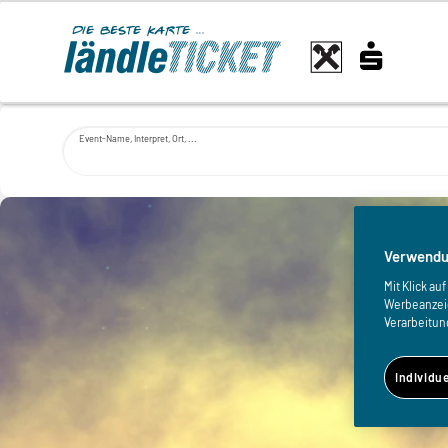
Event-Name, Interpret, Ort, ...
Verwendu
Mit Klick a
Werbeanzeige
Verarbeitun
Individu