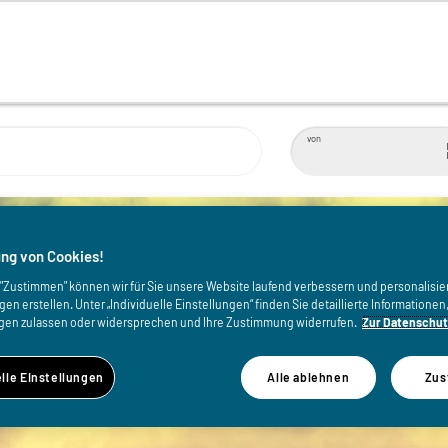
von
ng von Cookies!
uf "Zustimmen" können wir für Sie unsere Website laufend verbessern und personalisie
n erstellen. Unter „Individuelle Einstellungen“ finden Sie detaillierte Informatione
gen zulassen oder widersprechen und Ihre Zustimmung widerrufen.
Zur Datenschut
elle Einstellungen
Alle ablehnen
Zus