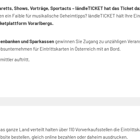
retts, Shows, Vorträge, Sportacts – ländleTICKET hat das Ticket da
ben ein Faible für musikalische Geheimtipps? ländleTICKET hält Ihre Ei
ketplattform Vorarlbergs.
senbanken und Sparkassen
gewinnen Sie Zugang zu unzähligen Verans
iebsunternehmen für Eintrittskarten in Österreich mit an Bord.
ittler auftritt.
s ganze Land verteilt halten über 110 Vorverkaufsstellen die Eintrittsk
bsite bestellen, gleich online bezahlen oder daheim ausdrucken.