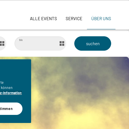
ALLE EVENTS
SERVICE
ÜBER UNS
bis
rte
n, können
z-Information
timmen