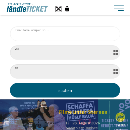
Toggle n
Event-Name, Interpret, Ort, ...
von
bis