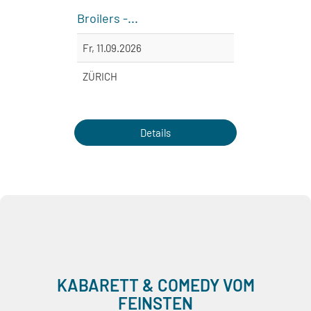
Broilers -...
Münch
Fr, 11.09.2026
So, 2
ZÜRICH
LIND
Details
KABARETT & COMEDY VOM
FEINSTEN