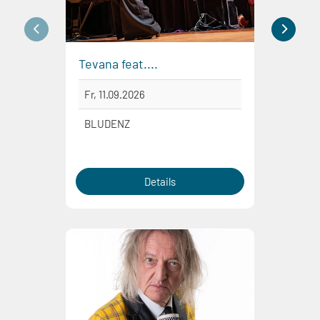
Tevana feat....
Prinz 
Fr, 11.09.2026
Sa, 1
BLUDENZ
DORN
Details