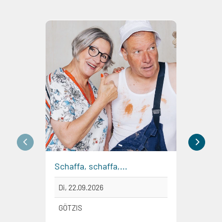
Schaffa, schaffa,...
Kunst
Di, 22.09.2026
Do, 2
GÖTZIS
DORN