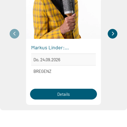
Markus Linder:...
Blude
Do, 24.09.2026
Fr, 2
BREGENZ
BLUD
Details