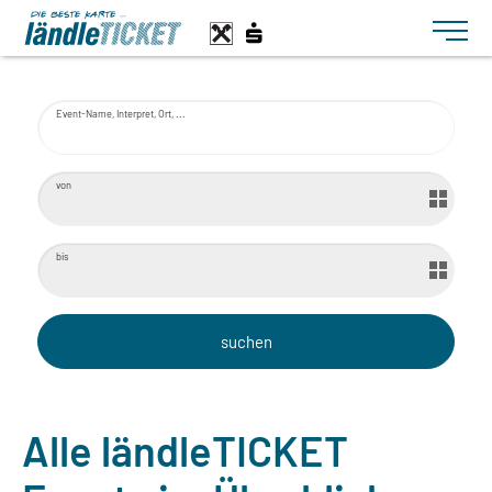
Toggle n
Event-Name, Interpret, Ort, ...
von
bis
Alle ländleTICKET