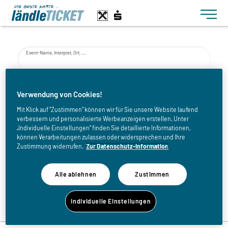
Toggle n
Event-Name, Interpret, Ort, ...
von
Verwendung von Cookies!
Mit Klick auf "Zustimmen" können wir für Sie unsere Website laufend
verbessern und personalisierte Werbeanzeigen erstellen. Unter
bis
„Individuelle Einstellungen“ finden Sie detaillierte Informationen,
können Verarbeitungen zulassen oder widersprechen und Ihre
Zustimmung widerrufen.
Zur Datenschutz-Information
Alle ablehnen
Zustimmen
Zurück zur Eventliste
Individuelle Einstellungen