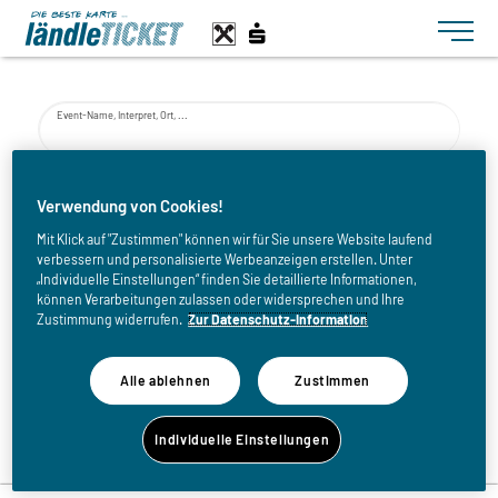
Toggle n
Event-Name, Interpret, Ort, ...
von
Verwendung von Cookies!
Mit Klick auf "Zustimmen" können wir für Sie unsere Website laufend
verbessern und personalisierte Werbeanzeigen erstellen. Unter
bis
„Individuelle Einstellungen“ finden Sie detaillierte Informationen,
können Verarbeitungen zulassen oder widersprechen und Ihre
Zustimmung widerrufen.
Zur Datenschutz-Information
Alle ablehnen
Zustimmen
Zurück zur Eventliste
Individuelle Einstellungen