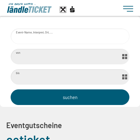
Toggle n
Event-Name, Interpret, Ort, ...
von
bis
Eventgutscheine
oeticket