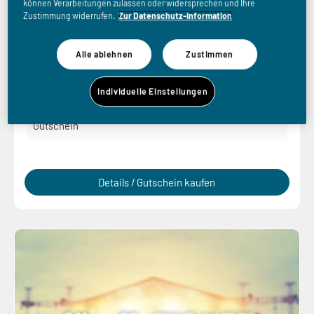
können Verarbeitungen zulassen oder widersprechen und Ihre
Zustimmung widerrufen.
Zur Datenschutz-Information
ABBA – Don't Shut Me Down!
Alle ablehnen
Zustimmen
Fr, 30.04.2027
Individuelle Einstellungen
WIEN
Gutschein
Details / Gutschein kaufen