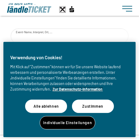
Toggle n
Event-Name, Interpret, Ort, ...
von
Verwendung von Cookies!
Mit Klick auf "Zustimmen" können wir für Sie unsere Website laufend
verbessern und personalisierte Werbeanzeigen erstellen. Unter
bis
„Individuelle Einstellungen“ finden Sie detaillierte Informationen,
können Verarbeitungen zulassen oder widersprechen und Ihre
Zustimmung widerrufen.
Zur Datenschutz-Information
Alle ablehnen
Zustimmen
Zurück zur Eventliste
Individuelle Einstellungen