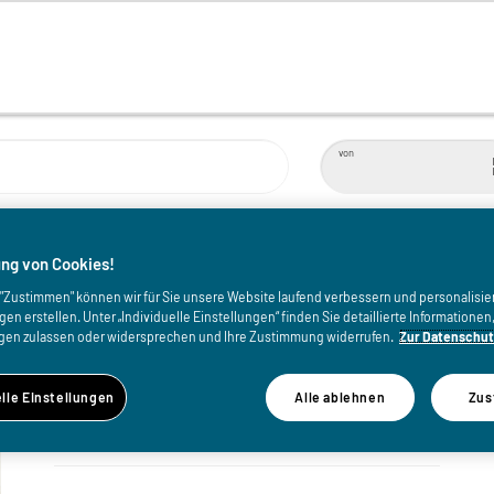
von
ping Death
ng von Cookies!
uf "Zustimmen" können wir für Sie unsere Website laufend verbessern und personalisie
n erstellen. Unter „Individuelle Einstellungen“ finden Sie detaillierte Informatione
gen zulassen oder widersprechen und Ihre Zustimmung widerrufen.
Zur Datenschut
WANN
elle Einstellungen
Alle ablehnen
Zus
Fr, 25.09.2026, 20:00 Uhr