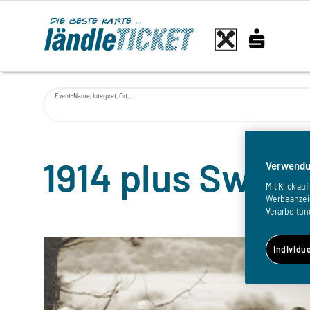
Event-Name, Interpret, Ort, ...
1914 plus Swee
Verwendu
Mit Klick a
Werbeanzeige
Verarbeitun
Individu