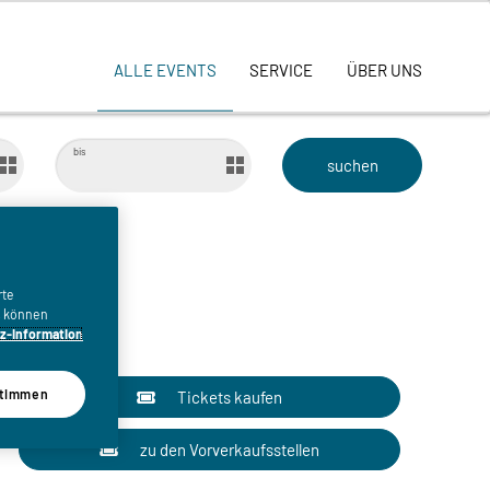
ALLE EVENTS
SERVICE
ÜBER UNS
bis
rte
n, können
z-Information
timmen
Tickets kaufen
zu den Vorverkaufsstellen