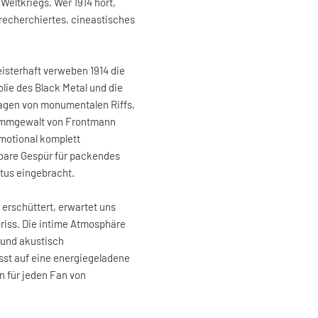
Weltkriegs. Wer 1914 hört,
recherchiertes, cineastisches
isterhaft verweben 1914 die
lie des Black Metal und die
ragen von monumentalen Riffs,
timmgewalt von Frontmann
motional komplett
lbare Gespür für packendes
atus eingebracht.
erschüttert, erwartet uns
briss. Die intime Atmosphäre
l und akustisch
st auf eine energiegeladene
n für jeden Fan von