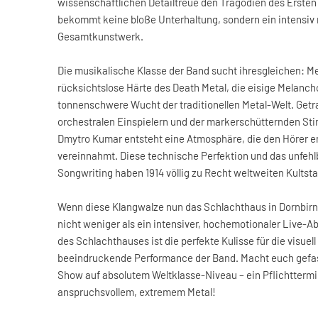
wissenschaftlichen Detailtreue den Tragödien des Ersten 
bekommt keine bloße Unterhaltung, sondern ein intensiv 
Gesamtkunstwerk.
Die musikalische Klasse der Band sucht ihresgleichen: Me
rücksichtslose Härte des Death Metal, die eisige Melancho
tonnenschwere Wucht der traditionellen Metal-Welt. Get
orchestralen Einspielern und der markerschütternden S
Dmytro Kumar entsteht eine Atmosphäre, die den Hörer e
vereinnahmt. Diese technische Perfektion und das unfeh
Songwriting haben 1914 völlig zu Recht weltweiten Kultst
Wenn diese Klangwalze nun das Schlachthaus in Dornbirn 
nicht weniger als ein intensiver, hochemotionaler Live-A
des Schlachthauses ist die perfekte Kulisse für die visuel
beeindruckende Performance der Band. Macht euch gefas
Show auf absolutem Weltklasse-Niveau – ein Pflichttermi
anspruchsvollem, extremem Metal!