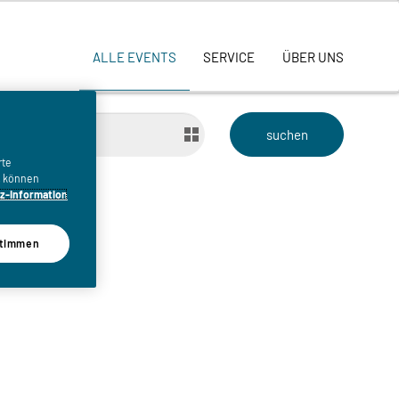
ALLE EVENTS
SERVICE
ÜBER UNS
bis
rte
n, können
z-Information
timmen