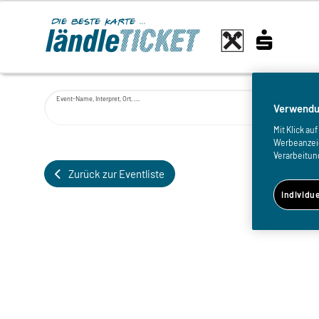
Event-Name, Interpret, Ort, ...
Verwendu
Mit Klick a
Werbeanzeige
Verarbeitun
Zurück zur Eventliste
Individu