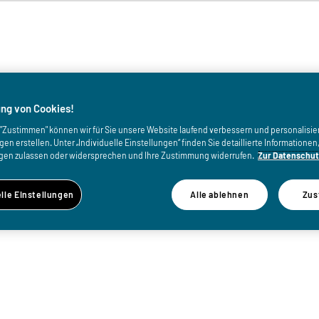
von
ng von Cookies!
uf "Zustimmen" können wir für Sie unsere Website laufend verbessern und personalisie
n erstellen. Unter „Individuelle Einstellungen“ finden Sie detaillierte Informatione
gen zulassen oder widersprechen und Ihre Zustimmung widerrufen.
Zur Datenschut
elle Einstellungen
Alle ablehnen
Zus