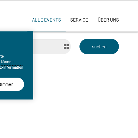
ALLE EVENTS
SERVICE
ÜBER UNS
bis
rte
n, können
z-Information
timmen