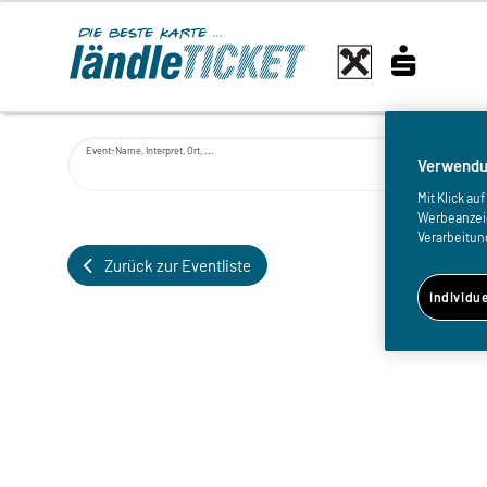
Event-Name, Interpret, Ort, ...
Verwendu
Mit Klick a
Werbeanzeige
Verarbeitun
Zurück zur Eventliste
Individu