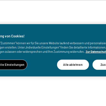
von
ng von Cookies!
uf "Zustimmen" können wir für Sie unsere Website laufend verbessern und personalisie
n erstellen. Unter „Individuelle Einstellungen“ finden Sie detaillierte Informatione
gen zulassen oder widersprechen und Ihre Zustimmung widerrufen.
Zur Datenschut
elle Einstellungen
Alle ablehnen
Zus