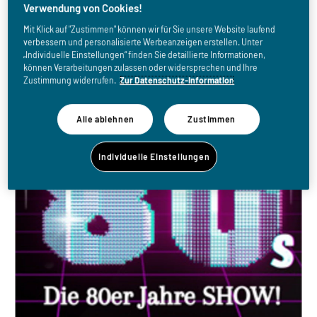
große 80er Jahre Show
Verwendung von Cookies!
Mit Klick auf "Zustimmen" können wir für Sie unsere Website laufend
verbessern und personalisierte Werbeanzeigen erstellen. Unter
„Individuelle Einstellungen“ finden Sie detaillierte Informationen,
können Verarbeitungen zulassen oder widersprechen und Ihre
Zustimmung widerrufen.
Zur Datenschutz-Information
Alle ablehnen
Zustimmen
Individuelle Einstellungen