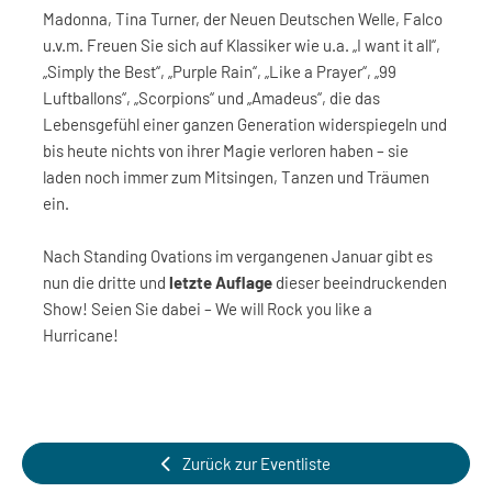
Madonna, Tina Turner, der Neuen Deutschen Welle, Falco
u.v.m. Freuen Sie sich auf Klassiker wie u.a. „I want it all“,
„Simply the Best“, „Purple Rain“, „Like a Prayer“, „99
Luftballons“, „Scorpions“ und „Amadeus“, die das
Lebensgefühl einer ganzen Generation widerspiegeln und
bis heute nichts von ihrer Magie verloren haben – sie
laden noch immer zum Mitsingen, Tanzen und Träumen
ein.
Nach Standing Ovations im vergangenen Januar gibt es
nun die dritte und
letzte Auflage
dieser beeindruckenden
Show! Seien Sie dabei – We will Rock you like a
Hurricane!
Zurück zur Eventliste