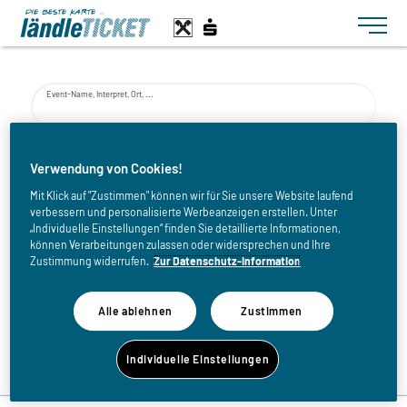
Toggle n
Event-Name, Interpret, Ort, ...
von
Verwendung von Cookies!
Mit Klick auf "Zustimmen" können wir für Sie unsere Website laufend
verbessern und personalisierte Werbeanzeigen erstellen. Unter
bis
„Individuelle Einstellungen“ finden Sie detaillierte Informationen,
können Verarbeitungen zulassen oder widersprechen und Ihre
Zustimmung widerrufen.
Zur Datenschutz-Information
Alle ablehnen
Zustimmen
Zurück zur Eventliste
Individuelle Einstellungen