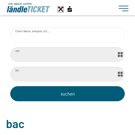
Toggle n
Event-Name, Interpret, Ort, ...
von
bis
bac