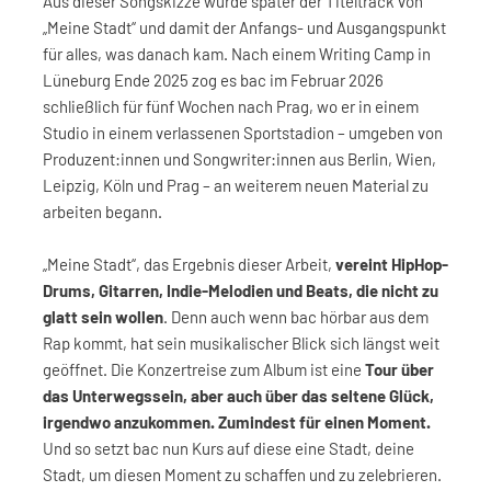
Aus dieser Songskizze wurde später der Titeltrack von
„Meine Stadt“ und damit der Anfangs- und Ausgangspunkt
für alles, was danach kam. Nach einem Writing Camp in
Lüneburg Ende 2025 zog es bac im Februar 2026
schließlich für fünf Wochen nach Prag, wo er in einem
Studio in einem verlassenen Sportstadion – umgeben von
Produzent:innen und Songwriter:innen aus Berlin, Wien,
Leipzig, Köln und Prag – an weiterem neuen Material zu
arbeiten begann.
„Meine Stadt“, das Ergebnis dieser Arbeit,
vereint HipHop-
Drums, Gitarren, Indie-Melodien und Beats, die nicht zu
glatt sein wollen
. Denn auch wenn bac hörbar aus dem
Rap kommt, hat sein musikalischer Blick sich längst weit
geöffnet. Die Konzertreise zum Album ist eine
Tour über
das Unterwegssein, aber auch über das seltene Glück,
irgendwo anzukommen. Zumindest für einen Moment.
Und so setzt bac nun Kurs auf diese eine Stadt, deine
Stadt, um diesen Moment zu schaffen und zu zelebrieren.