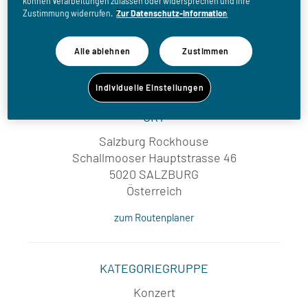
können Verarbeitungen zulassen oder widersprechen und Ihre
Zustimmung widerrufen.
Zur Datenschutz-Information
WANN
Alle ablehnen
Zustimmen
Sa, 13.03.2027
Individuelle Einstellungen
ORT
Salzburg Rockhouse
Schallmooser Hauptstrasse 46
5020 SALZBURG
Österreich
zum Routenplaner
KATEGORIEGRUPPE
Konzert