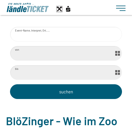
Toggle n
Event-Name, Interpret, Ort, ...
von
bis
BlöZinger - Wie im Zoo