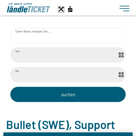
Toggle n
Event-Name, Interpret, Ort, ...
von
bis
Bullet (SWE), Support