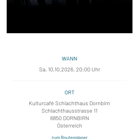
WANN
Sa, 10.10.2026, 20:00 Uhr
ORT
Kulturcafé Schlachthaus Dornbirn
Schlachthausstrasse 11
6850 DORNBIRN
Österreich
zum Routenplaner