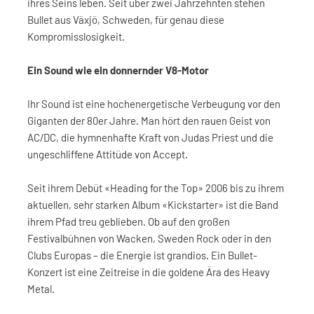
ihres Seins leben. Seit über zwei Jahrzehnten stehen
Bullet aus Växjö, Schweden, für genau diese
Kompromisslosigkeit.
Ein Sound wie ein donnernder V8-Motor
Ihr Sound ist eine hochenergetische Verbeugung vor den
Giganten der 80er Jahre. Man hört den rauen Geist von
AC/DC, die hymnenhafte Kraft von Judas Priest und die
ungeschliffene Attitüde von Accept.
Seit ihrem Debüt «Heading for the Top» 2006 bis zu ihrem
aktuellen, sehr starken Album «Kickstarter» ist die Band
ihrem Pfad treu geblieben. Ob auf den großen
Festivalbühnen von Wacken, Sweden Rock oder in den
Clubs Europas – die Energie ist grandios. Ein Bullet-
Konzert ist eine Zeitreise in die goldene Ära des Heavy
Metal.