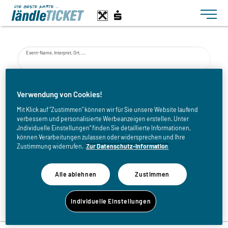
Toggle n
Event-Name, Interpret, Ort, ...
von
Verwendung von Cookies!
Mit Klick auf "Zustimmen" können wir für Sie unsere Website laufend
verbessern und personalisierte Werbeanzeigen erstellen. Unter
bis
„Individuelle Einstellungen“ finden Sie detaillierte Informationen,
können Verarbeitungen zulassen oder widersprechen und Ihre
Zustimmung widerrufen.
Zur Datenschutz-Information
Alle ablehnen
Zustimmen
Zurück zur Eventliste
Individuelle Einstellungen