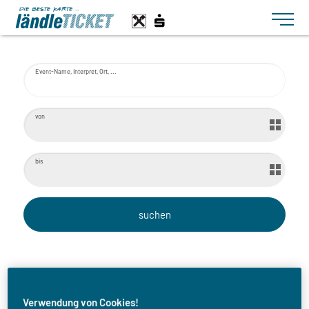
Toggle n
Event-Name, Interpret, Ort, ...
von
bis
Chuck Ragan
Verwendung von Cookies!