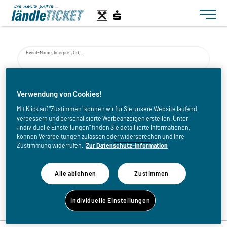
Toggle n
Event-Name, Interpret, Ort, ...
von
Verwendung von Cookies!
Mit Klick auf "Zustimmen" können wir für Sie unsere Website laufend
verbessern und personalisierte Werbeanzeigen erstellen. Unter
bis
„Individuelle Einstellungen“ finden Sie detaillierte Informationen,
können Verarbeitungen zulassen oder widersprechen und Ihre
Zustimmung widerrufen.
Zur Datenschutz-Information
Alle ablehnen
Zustimmen
Zurück zur Eventliste
Individuelle Einstellungen