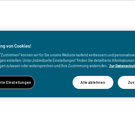
von
ng von Cookies!
uf "Zustimmen" können wir für Sie unsere Website laufend verbessern und personalisie
n erstellen. Unter „Individuelle Einstellungen“ finden Sie detaillierte Informatione
gen zulassen oder widersprechen und Ihre Zustimmung widerrufen.
Zur Datenschut
elle Einstellungen
Alle ablehnen
Zus