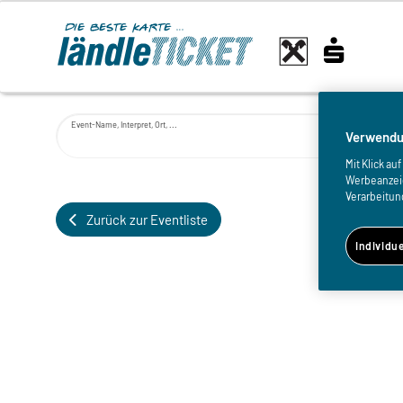
Event-Name, Interpret, Ort, ...
Verwendu
Mit Klick a
Werbeanzeige
Verarbeitun
Zurück zur Eventliste
Individu