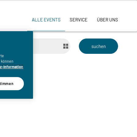
ALLE EVENTS
SERVICE
ÜBER UNS
bis
rte
n, können
z-Information
timmen