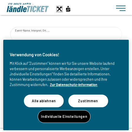
Toggle n
Event-Name, Interpret, Ort, ...
von
Verwendung von Cookies!
Mit Klick auf "Zustimmen" können wir für Sie unsere Website laufend
verbessern und personalisierte Werbeanzeigen erstellen. Unter
bis
„Individuelle Einstellungen“ finden Sie detaillierte Informationen,
können Verarbeitungen zulassen oder widersprechen und Ihre
Zustimmung widerrufen.
Zur Datenschutz-Information
Alle ablehnen
Zustimmen
Zurück zur Eventliste
Individuelle Einstellungen