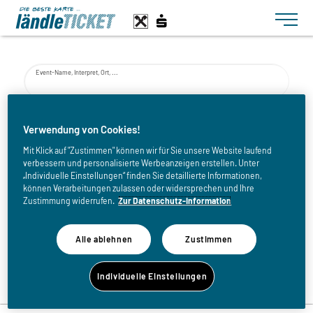
Toggle n
Event-Name, Interpret, Ort, ...
von
Verwendung von Cookies!
Mit Klick auf "Zustimmen" können wir für Sie unsere Website laufend
verbessern und personalisierte Werbeanzeigen erstellen. Unter
bis
„Individuelle Einstellungen“ finden Sie detaillierte Informationen,
können Verarbeitungen zulassen oder widersprechen und Ihre
Zustimmung widerrufen.
Zur Datenschutz-Information
Alle ablehnen
Zustimmen
Zurück zur Eventliste
Individuelle Einstellungen