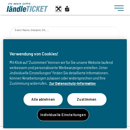
Toggle n
Event-Name, Interpret, Ort, ...
von
Verwendung von Cookies!
Mit Klick auf "Zustimmen" können wir für Sie unsere Website laufend
verbessern und personalisierte Werbeanzeigen erstellen. Unter
bis
„Individuelle Einstellungen“ finden Sie detaillierte Informationen,
können Verarbeitungen zulassen oder widersprechen und Ihre
Zustimmung widerrufen.
Zur Datenschutz-Information
Alle ablehnen
Zustimmen
Zurück zur Eventliste
Individuelle Einstellungen