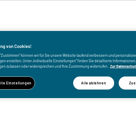
von
ng von Cookies!
uf "Zustimmen" können wir für Sie unsere Website laufend verbessern und personalisie
n erstellen. Unter „Individuelle Einstellungen“ finden Sie detaillierte Informatione
gen zulassen oder widersprechen und Ihre Zustimmung widerrufen.
Zur Datenschut
elle Einstellungen
Alle ablehnen
Zus