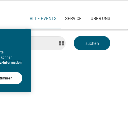
ALLE EVENTS
SERVICE
ÜBER UNS
bis
rte
n, können
z-Information
timmen