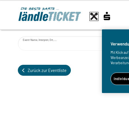
Event-Name, Interpret, Ort, ...
Verwendu
Mit Klick a
Werbeanzeige
Verarbeitun
Zurück zur Eventliste
Individu