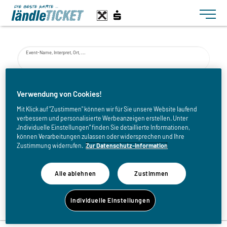
Toggle n
Event-Name, Interpret, Ort, ...
von
Verwendung von Cookies!
Mit Klick auf "Zustimmen" können wir für Sie unsere Website laufend
verbessern und personalisierte Werbeanzeigen erstellen. Unter
bis
„Individuelle Einstellungen“ finden Sie detaillierte Informationen,
können Verarbeitungen zulassen oder widersprechen und Ihre
Zustimmung widerrufen.
Zur Datenschutz-Information
Alle ablehnen
Zustimmen
Zurück zur Eventliste
Individuelle Einstellungen