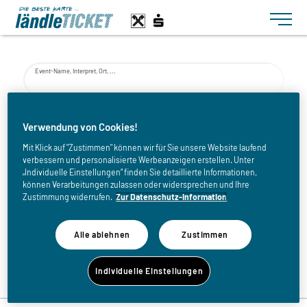
Toggle n
Event-Name, Interpret, Ort, ...
von
Verwendung von Cookies!
Mit Klick auf "Zustimmen" können wir für Sie unsere Website laufend
verbessern und personalisierte Werbeanzeigen erstellen. Unter
bis
„Individuelle Einstellungen“ finden Sie detaillierte Informationen,
können Verarbeitungen zulassen oder widersprechen und Ihre
Zustimmung widerrufen.
Zur Datenschutz-Information
Alle ablehnen
Zustimmen
Zurück zur Eventliste
Individuelle Einstellungen