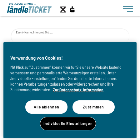
Toggle n
Event-Name, Interpret, Ort, ...
von
Verwendung von Cookies!
Mit Klick auf "Zustimmen" können wir für Sie unsere Website laufend
verbessern und personalisierte Werbeanzeigen erstellen. Unter
bis
„Individuelle Einstellungen“ finden Sie detaillierte Informationen,
können Verarbeitungen zulassen oder widersprechen und Ihre
Zustimmung widerrufen.
Zur Datenschutz-Information
Alle ablehnen
Zustimmen
Zurück zur Eventliste
Individuelle Einstellungen