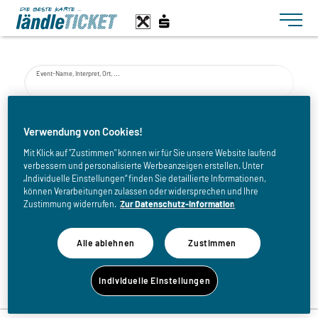
Toggle n
Event-Name, Interpret, Ort, ...
von
Verwendung von Cookies!
Mit Klick auf "Zustimmen" können wir für Sie unsere Website laufend
verbessern und personalisierte Werbeanzeigen erstellen. Unter
bis
„Individuelle Einstellungen“ finden Sie detaillierte Informationen,
können Verarbeitungen zulassen oder widersprechen und Ihre
Zustimmung widerrufen.
Zur Datenschutz-Information
Alle ablehnen
Zustimmen
Zurück zur Eventliste
Individuelle Einstellungen