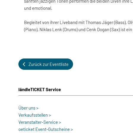
sanften jazzigen Tönen performen die beiden Diven ihre 
und emotional.
Begleitet von ihrer Liveband mit Thomas Jäger (Bass), Oliv
(Piano), Niklas Lenk (Drums) und Cenk Dogan (Sax) ist ein
Zurück zur Eventliste
ländleTICKET Service
Über uns >
Verkaufsstellen >
Veranstalter-Service >
oeticket Event-Gutscheine >