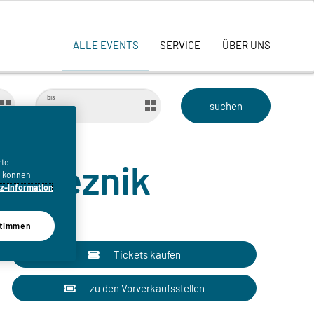
ALLE EVENTS
SERVICE
ÜBER UNS
bis
a Breznik
rte
n, können
z-Information
timmen
Tickets kaufen
zu den Vorverkaufsstellen