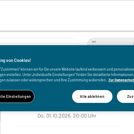
von
ng von Cookies!
onmassar & Martin
uf "Zustimmen" können wir für Sie unsere Website laufend verbessern und personalisie
n erstellen. Unter „Individuelle Einstellungen“ finden Sie detaillierte Informatione
gen zulassen oder widersprechen und Ihre Zustimmung widerrufen.
Zur Datenschut
elle Einstellungen
Alle ablehnen
Zus
WANN
Do, 01.10.2026, 20:00 Uhr