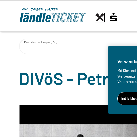
Event-Name, Interpret, Ort, ...
Verwendu
DIVöS - Petra B
Mit Klick a
Werbeanzeige
Verarbeitun
Individu