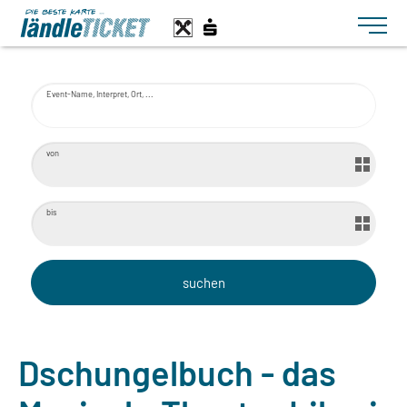
Toggle n
Event-Name, Interpret, Ort, ...
von
bis
Dschungelbuch - das