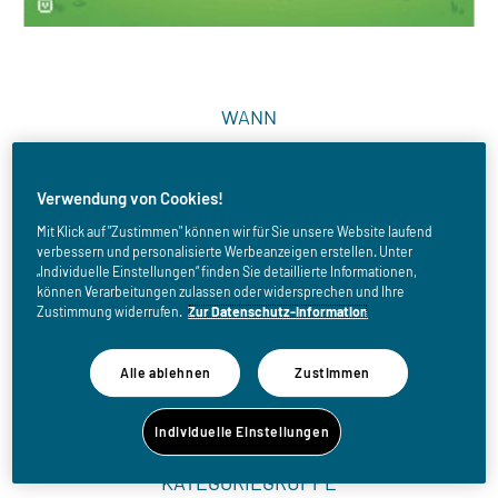
WANN
Fr, 23.10.2026 - So, 07.03.2027
Verwendung von Cookies!
Mit Klick auf "Zustimmen" können wir für Sie unsere Website laufend
ORT
verbessern und personalisierte Werbeanzeigen erstellen. Unter
„Individuelle Einstellungen“ finden Sie detaillierte Informationen,
Kurhaus Bad Aibling - Großer Kursaal
können Verarbeitungen zulassen oder widersprechen und Ihre
Wilhelm-Leibl Platz 1
Zustimmung widerrufen.
Zur Datenschutz-Information
83043 BAD AIBLING
Deutschland
Alle ablehnen
Zustimmen
zum Routenplaner
Individuelle Einstellungen
KATEGORIEGRUPPE