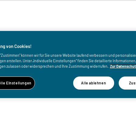
von
ng von Cookies!
uf "Zustimmen" können wir für Sie unsere Website laufend verbessern und personalisie
n erstellen. Unter „Individuelle Einstellungen“ finden Sie detaillierte Informatione
gen zulassen oder widersprechen und Ihre Zustimmung widerrufen.
Zur Datenschut
elle Einstellungen
Alle ablehnen
Zus