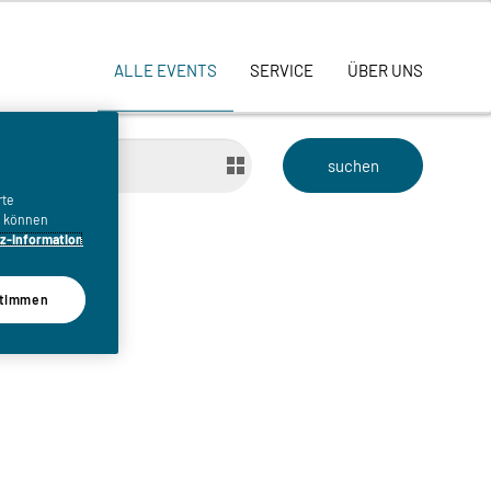
ALLE EVENTS
SERVICE
ÜBER UNS
bis
rte
n, können
z-Information
timmen