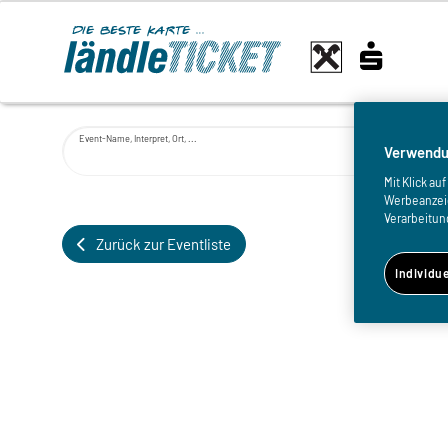
Event-Name, Interpret, Ort, ...
Verwendu
Mit Klick a
Werbeanzeige
Verarbeitun
Zurück zur Eventliste
Individu