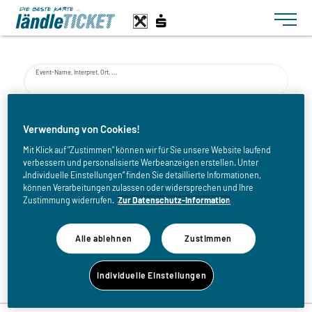
Toggle n
Event-Name, Interpret, Ort, ...
von
Verwendung von Cookies!
Mit Klick auf "Zustimmen" können wir für Sie unsere Website laufend
verbessern und personalisierte Werbeanzeigen erstellen. Unter
bis
„Individuelle Einstellungen“ finden Sie detaillierte Informationen,
können Verarbeitungen zulassen oder widersprechen und Ihre
Zustimmung widerrufen.
Zur Datenschutz-Information
Alle ablehnen
Zustimmen
Zurück zur Eventliste
Individuelle Einstellungen