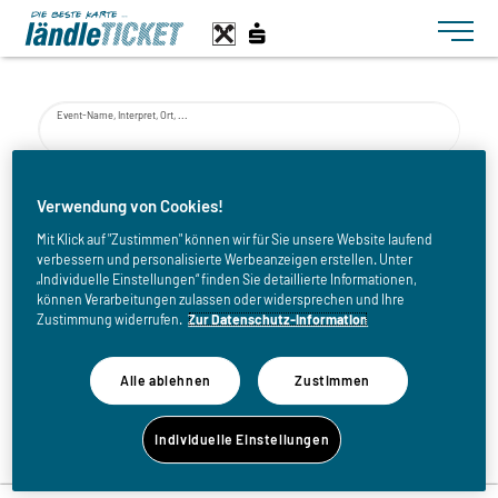
Toggle n
Event-Name, Interpret, Ort, ...
von
Verwendung von Cookies!
Mit Klick auf "Zustimmen" können wir für Sie unsere Website laufend
verbessern und personalisierte Werbeanzeigen erstellen. Unter
bis
„Individuelle Einstellungen“ finden Sie detaillierte Informationen,
können Verarbeitungen zulassen oder widersprechen und Ihre
Zustimmung widerrufen.
Zur Datenschutz-Information
Alle ablehnen
Zustimmen
Zurück zur Eventliste
Individuelle Einstellungen