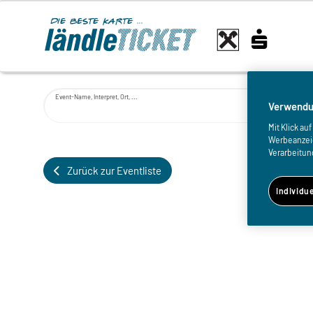
Event-Name, Interpret, Ort, ...
Verwendu
Mit Klick a
Werbeanzeige
Verarbeitun
Zurück zur Eventliste
Individu