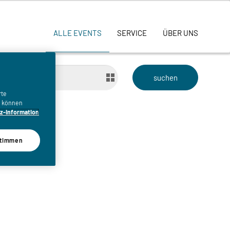
ALLE EVENTS
SERVICE
ÜBER UNS
bis
rte
n, können
z-Information
timmen