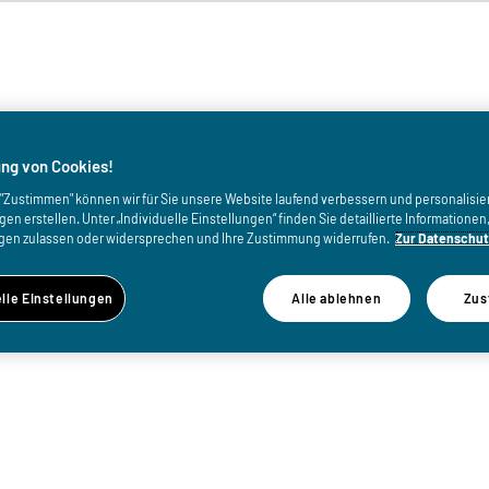
von
ng von Cookies!
uf "Zustimmen" können wir für Sie unsere Website laufend verbessern und personalisie
n erstellen. Unter „Individuelle Einstellungen“ finden Sie detaillierte Informatione
gen zulassen oder widersprechen und Ihre Zustimmung widerrufen.
Zur Datenschut
elle Einstellungen
Alle ablehnen
Zus