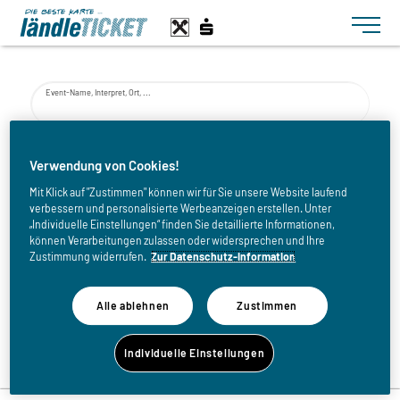
Toggle n
Event-Name, Interpret, Ort, ...
von
Verwendung von Cookies!
Mit Klick auf "Zustimmen" können wir für Sie unsere Website laufend
verbessern und personalisierte Werbeanzeigen erstellen. Unter
bis
„Individuelle Einstellungen“ finden Sie detaillierte Informationen,
können Verarbeitungen zulassen oder widersprechen und Ihre
Zustimmung widerrufen.
Zur Datenschutz-Information
Alle ablehnen
Zustimmen
Zurück zur Eventliste
Individuelle Einstellungen