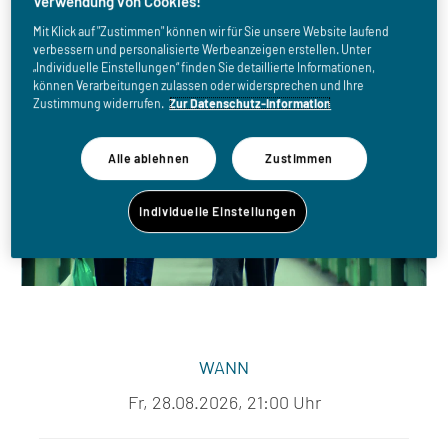
Liebesbeweise
Verwendung von Cookies!
Mit Klick auf "Zustimmen" können wir für Sie unsere Website laufend
verbessern und personalisierte Werbeanzeigen erstellen. Unter
„Individuelle Einstellungen“ finden Sie detaillierte Informationen,
können Verarbeitungen zulassen oder widersprechen und Ihre
Zustimmung widerrufen.
Zur Datenschutz-Information
Alle ablehnen
Zustimmen
Individuelle Einstellungen
WANN
Fr, 28.08.2026, 21:00 Uhr