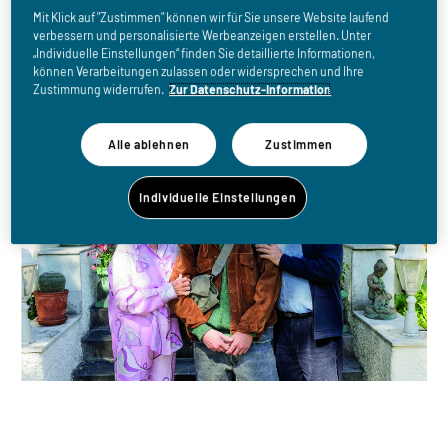
Ach, diese Lücke, diese
Mit Klick auf "Zustimmen" können wir für Sie unsere Website laufend
entsetzl. Lücke
verbessern und personalisierte Werbeanzeigen erstellen. Unter
„Individuelle Einstellungen“ finden Sie detaillierte Informationen,
können Verarbeitungen zulassen oder widersprechen und Ihre
Zustimmung widerrufen.
Zur Datenschutz-Information
Alle ablehnen
Zustimmen
Individuelle Einstellungen