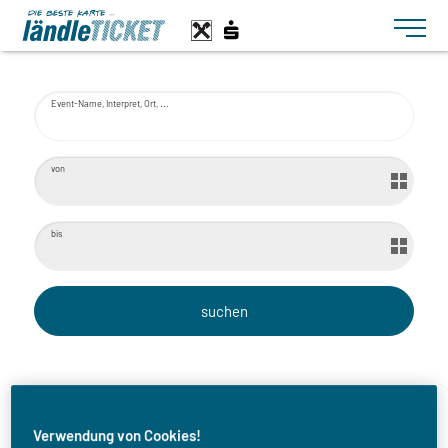
Toggle n
Event-Name, Interpret, Ort, ...
von
bis
Filme unter Sternen -
Verwendung von Cookies!