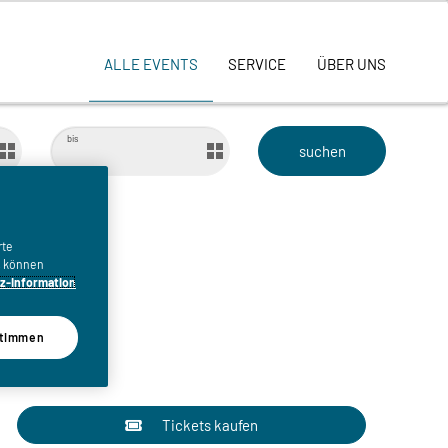
ALLE EVENTS
SERVICE
ÜBER UNS
bis
 -
rte
n, können
z-Information
timmen
Tickets kaufen