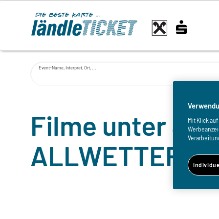
Event-Name, Interpret, Ort, ...
Verwendu
Filme unter Ster
Mit Klick a
Werbeanzeige
Verarbeitun
ALLWETTERKA
Individu