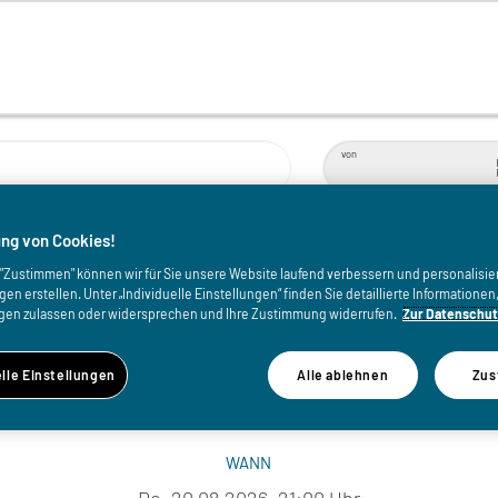
von
ng von Cookies!
nen - Calle Málaga
uf "Zustimmen" können wir für Sie unsere Website laufend verbessern und personalisie
n erstellen. Unter „Individuelle Einstellungen“ finden Sie detaillierte Informatione
gen zulassen oder widersprechen und Ihre Zustimmung widerrufen.
Zur Datenschut
RTE
elle Einstellungen
Alle ablehnen
Zus
WANN