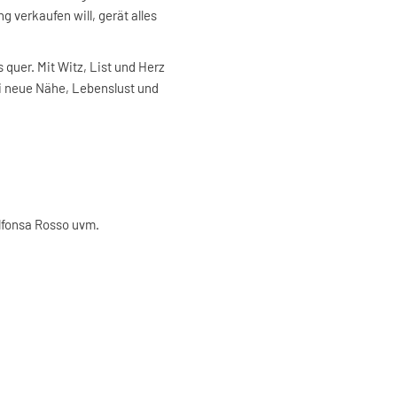
g verkaufen will, gerät alles
 quer. Mit Witz, List und Herz
i neue Nähe, Lebenslust und
lfonsa Rosso uvm.