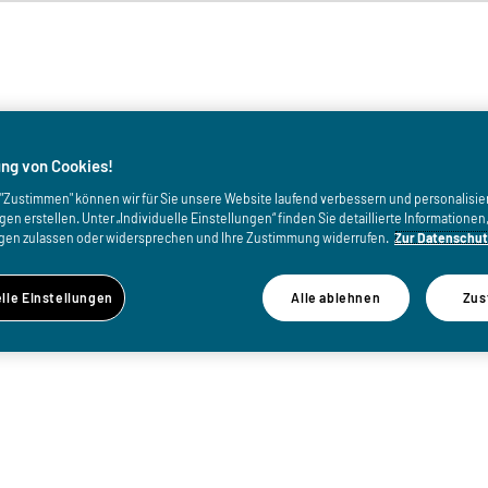
von
ng von Cookies!
uf "Zustimmen" können wir für Sie unsere Website laufend verbessern und personalisie
n erstellen. Unter „Individuelle Einstellungen“ finden Sie detaillierte Informatione
gen zulassen oder widersprechen und Ihre Zustimmung widerrufen.
Zur Datenschut
elle Einstellungen
Alle ablehnen
Zus