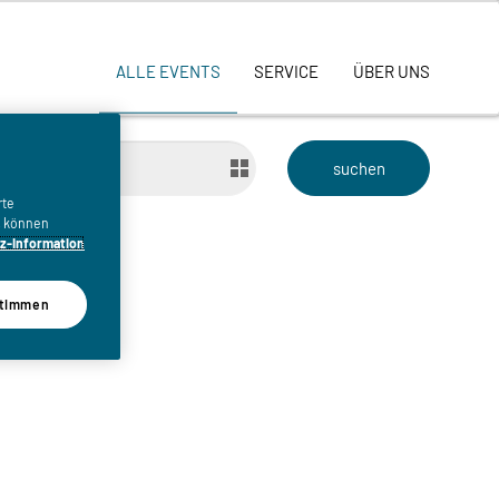
ALLE EVENTS
SERVICE
ÜBER UNS
bis
rte
n, können
z-Information
timmen