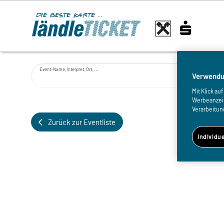
Event-Name, Interpret, Ort, ...
Verwendu
Mit Klick a
Werbeanzeige
Verarbeitun
Zurück zur Eventliste
Individu