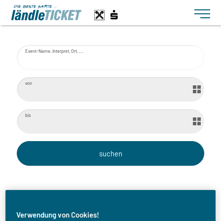
Toggle n
Event-Name, Interpret, Ort, ...
von
bis
Filme unter Sternen -
Verwendung von Cookies!