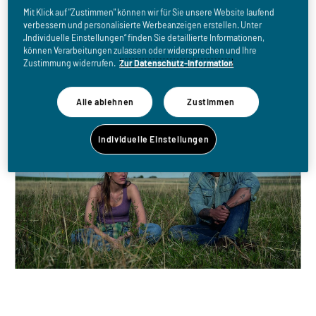
Für immer ein Teil von
Mit Klick auf "Zustimmen" können wir für Sie unsere Website laufend
dir
verbessern und personalisierte Werbeanzeigen erstellen. Unter
„Individuelle Einstellungen“ finden Sie detaillierte Informationen,
können Verarbeitungen zulassen oder widersprechen und Ihre
Zustimmung widerrufen.
Zur Datenschutz-Information
Alle ablehnen
Zustimmen
Individuelle Einstellungen