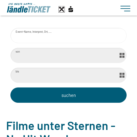
Toggle n
Event-Name, Interpret, Ort, ...
von
bis
Filme unter Sternen -