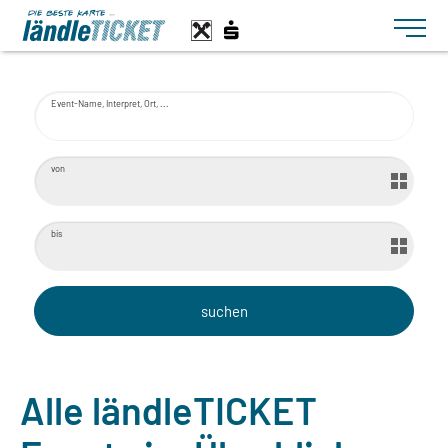
Toggle n
Event-Name, Interpret, Ort, ...
von
bis
Alle ländleTICKET