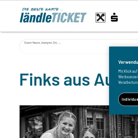
Event-Name, Interpret, Ort, ...
Verwendu
Finks aus Au
Mit Klick a
Werbeanzeige
Verarbeitun
Individu