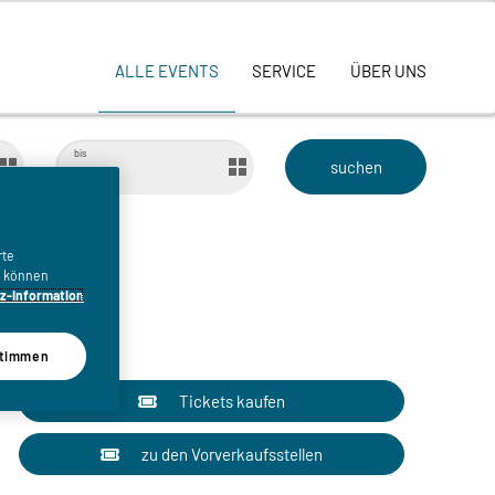
ALLE EVENTS
SERVICE
ÜBER UNS
bis
rte
n, können
z-Information
timmen
Tickets kaufen
zu den Vorverkaufsstellen