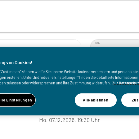
von
ng von Cookies!
uf "Zustimmen" können wir für Sie unsere Website laufend verbessern und personalisie
n erstellen. Unter „Individuelle Einstellungen“ finden Sie detaillierte Informatione
gen zulassen oder widersprechen und Ihre Zustimmung widerrufen.
Zur Datenschut
elle Einstellungen
Alle ablehnen
Zus
WANN
Mo, 07.12.2026, 19:30 Uhr