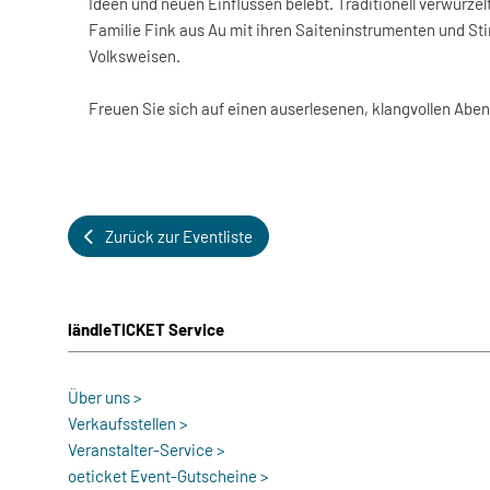
Ideen und neuen Einflüssen belebt. Traditionell verwurzelt
Familie Fink aus Au mit ihren Saiteninstrumenten und S
Volksweisen.
Freuen Sie sich auf einen auserlesenen, klangvollen Aben
Zurück zur Eventliste
ländleTICKET Service
Über uns >
Verkaufsstellen >
Veranstalter-Service >
oeticket Event-Gutscheine >