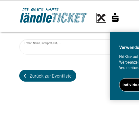
Event-Name, Interpret, Ort, ...
Verwendu
Mit Klick a
Werbeanzeige
Verarbeitun
Zurück zur Eventliste
Individu