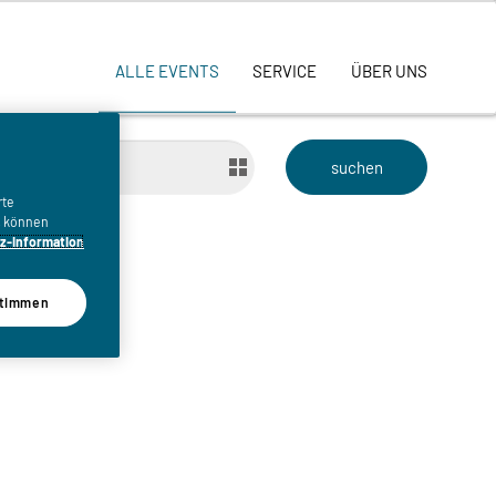
ALLE EVENTS
SERVICE
ÜBER UNS
bis
rte
n, können
z-Information
timmen