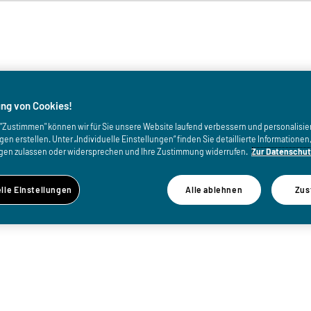
von
ng von Cookies!
uf "Zustimmen" können wir für Sie unsere Website laufend verbessern und personalisie
n erstellen. Unter „Individuelle Einstellungen“ finden Sie detaillierte Informatione
gen zulassen oder widersprechen und Ihre Zustimmung widerrufen.
Zur Datenschut
elle Einstellungen
Alle ablehnen
Zus