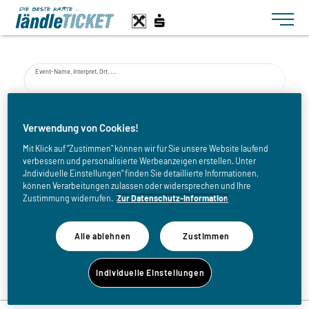
Toggle n
Event-Name, Interpret, Ort, ...
von
Verwendung von Cookies!
Mit Klick auf "Zustimmen" können wir für Sie unsere Website laufend
verbessern und personalisierte Werbeanzeigen erstellen. Unter
bis
„Individuelle Einstellungen“ finden Sie detaillierte Informationen,
können Verarbeitungen zulassen oder widersprechen und Ihre
Zustimmung widerrufen.
Zur Datenschutz-Information
Alle ablehnen
Zustimmen
Zurück zur Eventliste
Individuelle Einstellungen