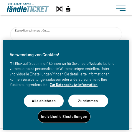
Toggle n
Event-Name, Interpret, Ort, ...
von
Verwendung von Cookies!
Mit Klick auf "Zustimmen" können wir für Sie unsere Website laufend
verbessern und personalisierte Werbeanzeigen erstellen. Unter
bis
„Individuelle Einstellungen“ finden Sie detaillierte Informationen,
können Verarbeitungen zulassen oder widersprechen und Ihre
Zustimmung widerrufen.
Zur Datenschutz-Information
Alle ablehnen
Zustimmen
Zurück zur Eventliste
Individuelle Einstellungen