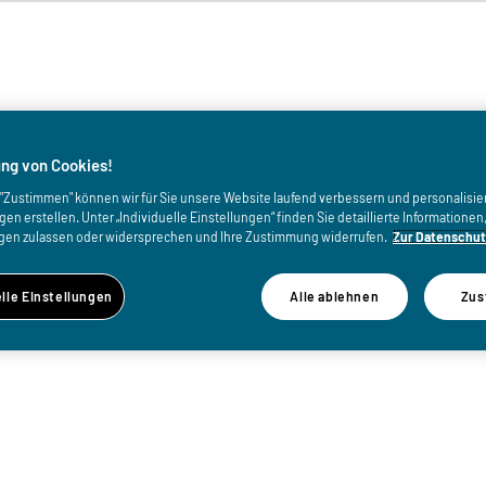
von
ng von Cookies!
uf "Zustimmen" können wir für Sie unsere Website laufend verbessern und personalisie
n erstellen. Unter „Individuelle Einstellungen“ finden Sie detaillierte Informatione
gen zulassen oder widersprechen und Ihre Zustimmung widerrufen.
Zur Datenschut
elle Einstellungen
Alle ablehnen
Zus