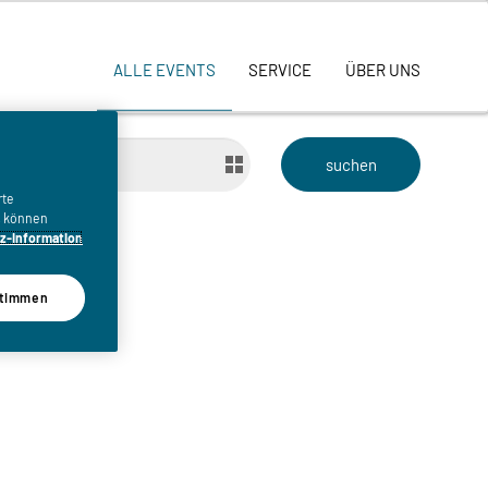
ALLE EVENTS
SERVICE
ÜBER UNS
bis
rte
n, können
z-Information
timmen