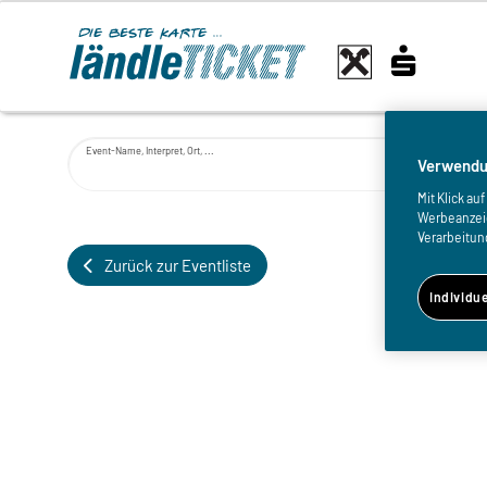
Event-Name, Interpret, Ort, ...
Verwendu
Mit Klick a
Werbeanzeige
Verarbeitun
Zurück zur Eventliste
Individu