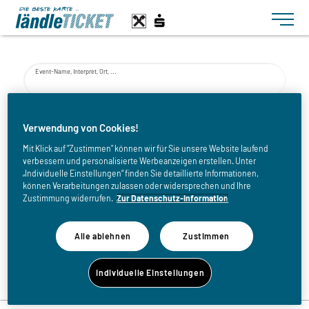
Toggle n
Event-Name, Interpret, Ort, ...
von
Verwendung von Cookies!
Mit Klick auf "Zustimmen" können wir für Sie unsere Website laufend
verbessern und personalisierte Werbeanzeigen erstellen. Unter
bis
„Individuelle Einstellungen“ finden Sie detaillierte Informationen,
können Verarbeitungen zulassen oder widersprechen und Ihre
Zustimmung widerrufen.
Zur Datenschutz-Information
Alle ablehnen
Zustimmen
Zurück zur Eventliste
Individuelle Einstellungen