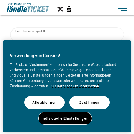
Toggle n
Event-Name, Interpret, Ort, ...
von
Verwendung von Cookies!
Mit Klick auf "Zustimmen" können wir für Sie unsere Website laufend
verbessern und personalisierte Werbeanzeigen erstellen. Unter
bis
„Individuelle Einstellungen“ finden Sie detaillierte Informationen,
können Verarbeitungen zulassen oder widersprechen und Ihre
Zustimmung widerrufen.
Zur Datenschutz-Information
Alle ablehnen
Zustimmen
Zurück zur Eventliste
Individuelle Einstellungen